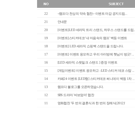
22
<램프다 천상의 약속 협찬> 이벤트 마감 공지드립...
21
안내문
20
[이벤트]LED 세라믹 트리 스탠드, 하우스 스탠드를 드립..
19
[이벤트]스티커데코 '내 마음속의 램프' 벽등 이벤트
18
[이벤트] LED 세라믹 쇼핑백 스탠드을 드립니다.
17
[이벤트] 이벤트 응모하고 우리 아이방에 햇님이 방긋! ...
16
[LED 세라믹 스윗밀크 스탠드 ] 증정 이벤트
15
[게임이벤트] 이벤트 응모하고 ::LED 스티커 데코 스탑 ...
14
카페24 이벤트 [LED형] 스티커데코 써니데이 벽등 1차 ...
13
램프다 블로그를 오픈하였습니다.
12
SBS 드라마 '바보엄마' 협찬
11
영화협찬 '두 번의 결혼식과 한 번의 장례식(2012)'