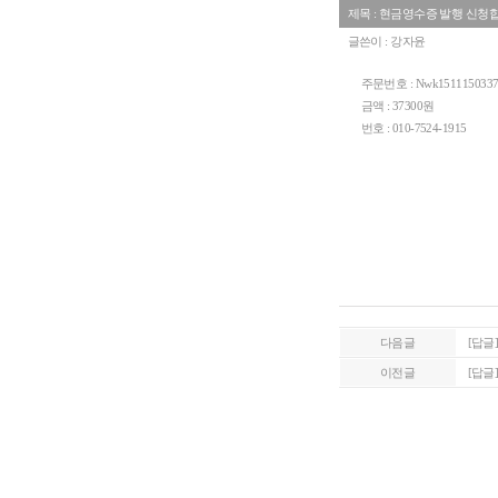
제목 : 현금영수증 발행 신청
글쓴이 : 강자윤
주문번호 : Nwk1511150337
금액 : 37300원
번호 : 010-7524-1915
다음글
[답글
이전글
[답글