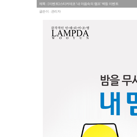
제목 : [이벤트]스티커데코 '내 마음속의 램프' 벽등 이벤트
글쓴이 : 관리자