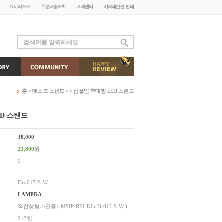
홈
>
데스크 스탠드
>
> 심플빔 휴대형 LED 스탠드
ED 스탠드
30,000
21,800
원
0
Dro017-S-W
LAMPDA
적합성평가인증 ( MSIP-REI-Kbi-Dr017-S-W )
2~3일