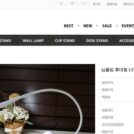
심플빔 휴대형 L