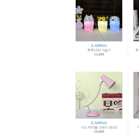
[LAMPDA]
촉촉 LED 가습기
투
15,800
[LAMPDA]
디노 테이블 스탠드 (핑크)
19,800