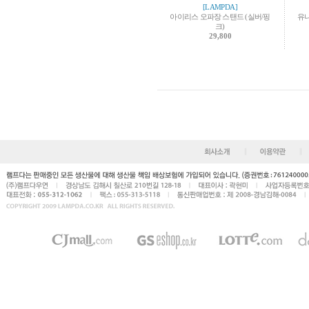
[LAMPDA]
아이리스 오파장 스탠드 (실버/핑
유니
크)
29,800