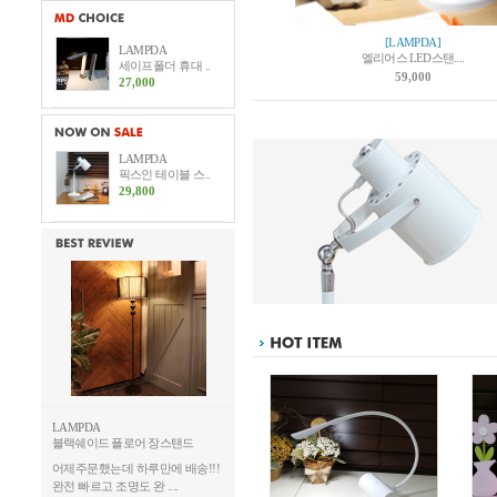
[LAMPDA]
LAMPDA
엘리어스 LED스탠....
세이프폴더 휴대 ..
59,000
27,000
LAMPDA
픽스인 테이블 스..
29,800
LAMPDA
블랙쉐이드 플로어 장스탠드
어제주문했는데 하루만에 배송!!!
완전 빠르고 조명도 완 ....